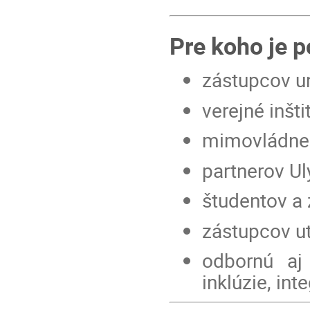
Pre koho je p
zástupcov u
verejné inšt
mimovládne 
partnerov U
študentov a 
zástupcov u
odbornú aj
inklúzie, int