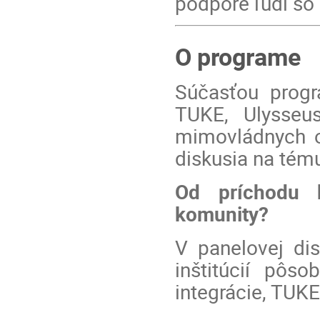
podpore ľudí so
O programe
Súčasťou progr
TUKE, Ulysseu
mimovládnych o
diskusia na tém
Od príchodu k
komunity?
V panelovej dis
inštitúcií pôs
integrácie, TUK