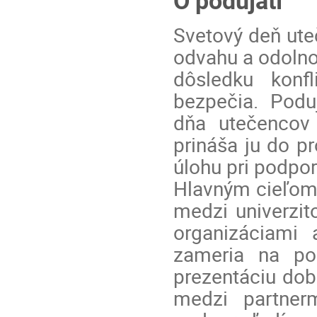
Svetový deň uteč
odvahu a odolnos
dôsledku konfl
bezpečia. Poduj
dňa utečencov
prináša ju do pr
úlohu pri podpor
Hlavným cieľom p
medzi univerzit
organizáciami 
zameria na pod
prezentáciu dobr
medzi partnerm