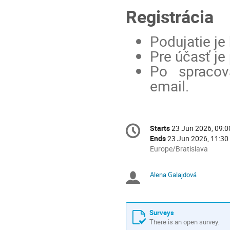
Registrácia
Podujatie je
Pre účasť je 
Po spracova
email.
Conference
Starts
23 Jun 2026, 09:0
Date/Time
information
Ends
23 Jun 2026, 11:30
All
Europe/Bratislava
times
are
Alena Galajdová
Chairpersons
in
Europe/Bratislava
Surveys
There is an open survey.