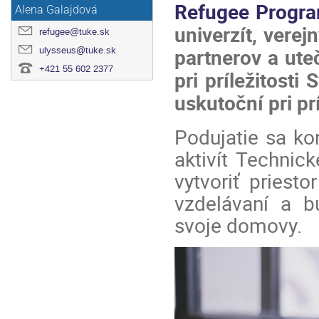
Refugee Progra
Alena Galajdová
univerzít, verej
refugee@tuke.sk
partnerov a ute
ulysseus@tuke.sk
+421 55 602 2377
pri príležitost
uskutoční pri p
Podujatie sa k
aktivít Technick
vytvoriť priesto
vzdelávaní a bu
svoje domovy.